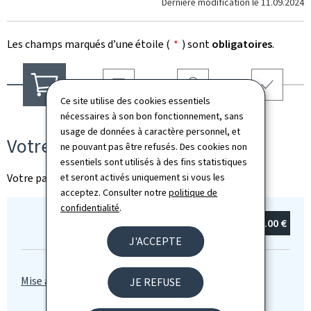
Dernière modification le
11.09.2024
Les champs marqués d’une étoile (
*
) sont
obligatoires
.
Ce site utilise des cookies essentiels
Livraison
Adresse
Récapitulatif
Votre panier
nécessaires à son bon fonctionnement, sans
usage de données à caractère personnel, et
Votre panier
ne pouvant pas être refusés. Des cookies non
essentiels sont utilisés à des fins statistiques
Votre panier est vide
et seront activés uniquement si vous les
acceptez. Consulter notre
politique de
confidentialité
.
Total :
0
article(s)
0.00 €
J'ACCEPTE
JE REFUSE