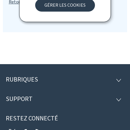
GÉRER LES COOKIES
RUBRIQUES
Pied
RUBRI
de
SUPPORT
SUPP
page
RESTEZ CONNECTÉ