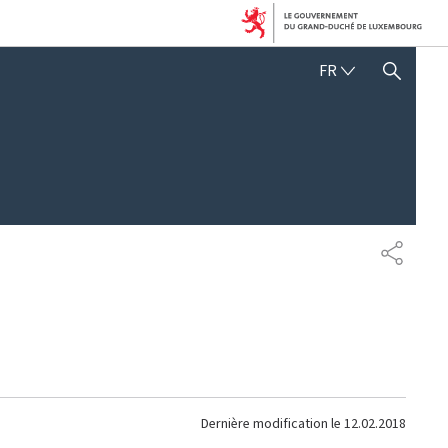
FRANÇAIS
FR
AFFICHER / MASQUER 
PARTAG
Dernière modification le
12.02.2018