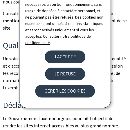
nous contacter via notre
formulaire de contact
.
nécessaires à son bon fonctionnement, sans
usage de données à caractère personnel, et
Consultez la
notice légale
pour prendre connaissance des
ne pouvant pas être refusés. Des cookies non
mentions légales et des informations sur l’hébergement de ce
essentiels sont utilisés à des fins statistiques
site.
et seront activés uniquement si vous les
acceptez. Consulter notre
politique de
confidentialité
.
Qualité
J'ACCEPTE
Un soin particulier a été pris pour garantir un niveau de qualité
et d’accessibilité satisfaisant. Ce portail est développé selon
les recommandations du référentiel Renow (Référentiel de
JE REFUSE
normalisation web du gouvernement du Grand-Duché de
Luxembourg).
GÉRER LES COOKIES
Déclaration d’accessibilité
Le Gouvernement luxembourgeois poursuit l’objectif de
rendre les sites internet accessibles au plus grand nombre.