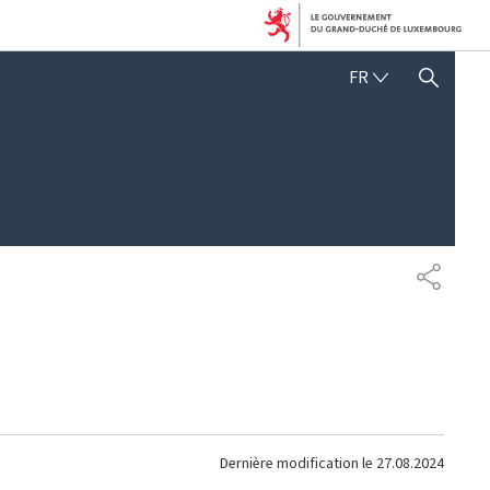
FRANÇAIS
FR
AFFICHER / MASQUER 
PARTAG
Dernière modification le
27.08.2024