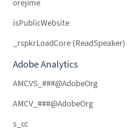
orejime
isPublicWebsite
_rspkrLoadCore (ReadSpeaker)
Adobe Analytics
AMCVS_###@AdobeOrg
AMCV_###@AdobeOrg
s_cc