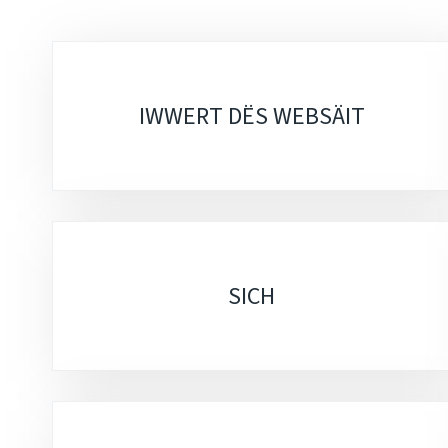
Sub-
sections
IWWERT DËS WEBSÄIT
SICH