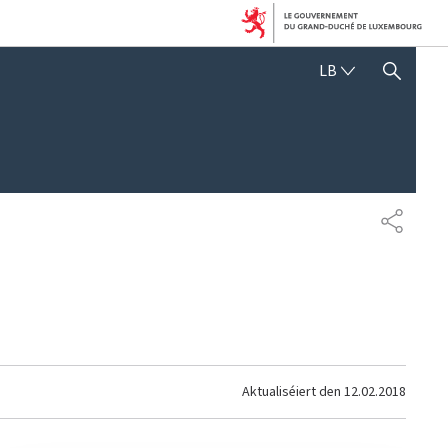
LËTZEBUERGE
LB
SHOW HIDE SEARCH
SHARE
Aktualiséiert den
12.02.2018