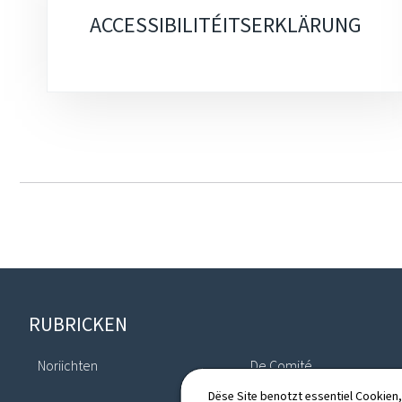
ACCESSIBILITÉITSERKLÄRUNG
Fousszeil
RUBRICKEN
Noriichten
De Comité
Dëse Site benotzt essentiel Cookien,