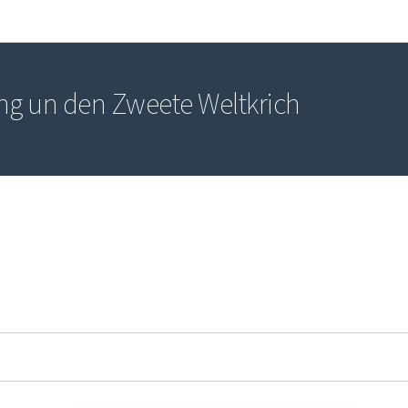
Bei den Haaptmenü goen
Bei den Inhalt goen
ung un den Zweete Weltkrich