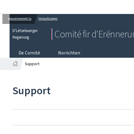
gouvernement.lu
Verwaltungen
D’Lëtzebuerger
Comité fir d'Erënner
Regierung
De Comité
Noriichten
Support
Startsäit
Support