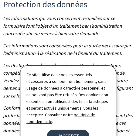
Protection des données
Les informations qui vous concernent recueillies sur ce
formulaire font l’objet d’un traitement par l’administration
concernée afin de mener à bien votre demande.
Ces informations sont conservées pour la durée nécessaire par
l’administration à la réalisation de la finalité du traitement.
Les destinataires de vos données sont les administrations
compétentes dans le cadre du traitement de votre demande.
Ce site utilise des cookies essentiels
Veuillez-vous adresser à l’administration concernée par votre
nécessaires à son bon fonctionnement, sans
demande pour connaître les destinataires des données figurant
usage de données à caractère personnel, et
ne pouvant pas être refusés. Des cookies non
sur ce formulaire.
essentiels sont utilisés à des fins statistiques
Conformément au règlement (UE) 2016/679 relatif à la
et seront activés uniquement si vous les
acceptez. Consulter notre
politique de
protection des personnes physiques à l'égard du traitement des
confidentialité
.
données à caractère personnel et à la libre circulation de ces
données, vous bénéficiez d’un droit d’accès, de rectification et