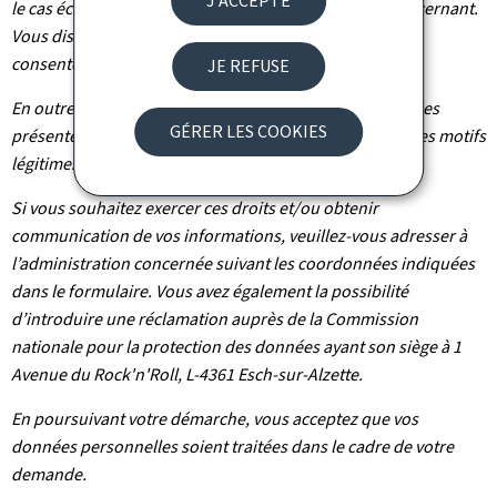
J'ACCEPTE
le cas échéant d’effacement des informations vous concernant.
Vous disposez également du droit de retirer votre
consentement à tout moment.
JE REFUSE
En outre et excepté le cas où le traitement de vos données
GÉRER LES COOKIES
présente un caractère obligatoire, vous pouvez, pour des motifs
légitimes, vous y opposer.
Si vous souhaitez exercer ces droits et/ou obtenir
communication de vos informations, veuillez-vous adresser à
l’administration concernée suivant les coordonnées indiquées
dans le formulaire. Vous avez également la possibilité
d’introduire une réclamation auprès de la Commission
nationale pour la protection des données ayant son siège à 1
Avenue du Rock'n'Roll, L-4361 Esch-sur-Alzette.
En poursuivant votre démarche, vous acceptez que vos
données personnelles soient traitées dans le cadre de votre
demande.