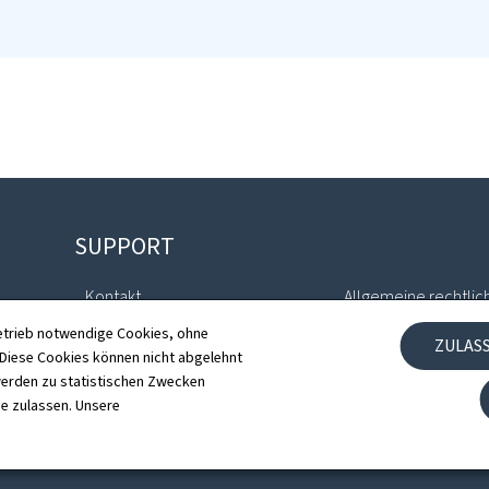
SUPPORT
Kontakt
Allgemeine rechtlic
etrieb notwendige Cookies, ohne
ZULAS
Sitemap
Barrierefreiheit
iese Cookies können nicht abgelehnt
erden zu statistischen Zwecken
Informationen zur Webseite
Verwaltung der Coo
ie zulassen. Unsere