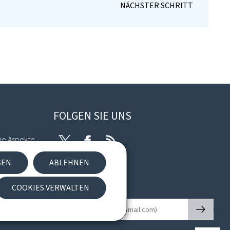
FOLGEN SIE UNS
he Aspekte
Twitter
Facebook
RSS
SEN
ABLEHNEN
kies
COOKIES VERWALTEN
Newsletter
🡒
E-Mail